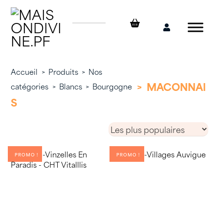
Skip
to
content
Mon
compte
Accueil
>
Produits
>
Nos
>
MACONNAI
catégories
>
Blancs
>
Bourgogne
S
PROMO !
PROMO !