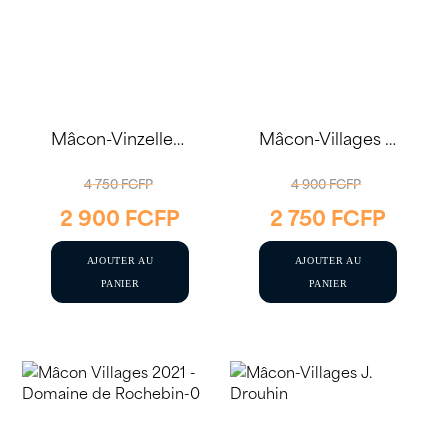
Mâcon-Vinzelles ‘En Paradis’ 2024 75cl – Château Vitallis
Mâcon-Villages 2022 75cl – Domaine Auvigue
LE
LE
4 750
FCFP
4 900
FCFP
2 900
FCFP
2 750
FCFP
PRIX
PRIX
LE
LE
INITIAL
INITIAL
PRIX
PRIX
AJOUTER AU
AJOUTER AU
ÉTAIT :
ÉTAIT :
ACTUEL
ACTUE
PANIER
PANIER
4
4
EST :
EST :
750 FCFP.
900 FCFP.
2
2
900 FCFP.
750 FCF