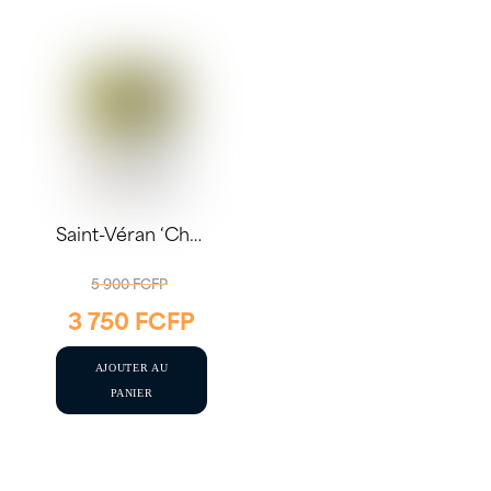
Saint-Véran ‘Chênes’ 2022 75cl – Domaine Auvigue
LE
5 900
FCFP
3 750
FCFP
PRIX
LE
INITIAL
PRIX
AJOUTER AU
ÉTAIT :
ACTUEL
PANIER
5
EST :
900 FCFP.
3