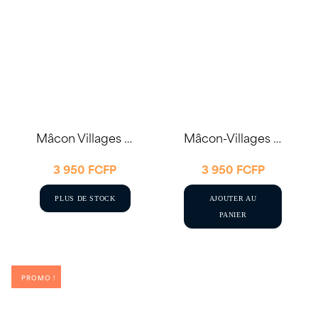
Mâcon Villages 2021 75cl – Domaine de Rochebin
Mâcon-Villages 2023 75cl – Joseph Drouhin
3 950
FCFP
3 950
FCFP
PLUS DE STOCK
AJOUTER AU
PANIER
PROMO !