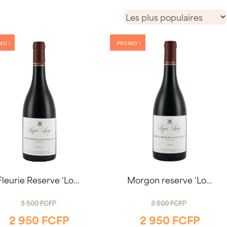
MO !
PROMO !
Fleurie Reserve ‘Louis Leyre-Loup’ 2022 75cl
Morgon reserve ‘Louis Leyre-Loup’ 2019 75cl
LE
LE
3 500
FCFP
3 500
FCFP
2 950
FCFP
2 950
FCFP
PRIX
PRIX
LE
LE