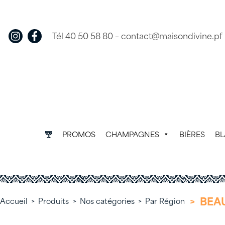
Skip
to
content
Tél 40 50 58 80
–
contact@maisondivine.pf
PROMOS
CHAMPAGNES
BIÈRES
B
>
BEA
Accueil
>
Produits
>
Nos catégories
>
Par Région