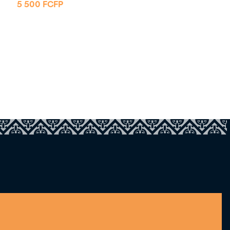
5 500
FCFP