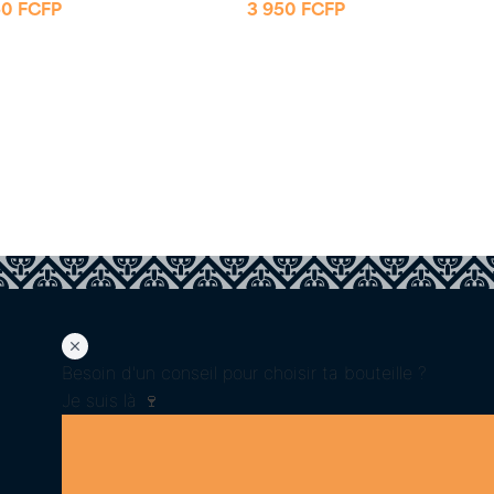
50
FCFP
3 950
FCFP
Besoin d'un conseil pour choisir ta bouteille ?
Je suis là 🍷