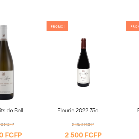
PROMO !
PRO
Les Granits de Bellevue 2024 75cl – Domaine Leyre-Loup
Fleurie 2022 75cl – Domaine Leyre-Loup
LE
LE
00
FCFP
2 950
FCFP
00
FCFP
2 500
FCFP
PRIX
PRIX
LE
LE