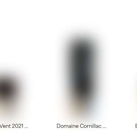
INITIAL
INITIAL
PRIX
PRIX
ÉTAIT :
ÉTAIT :
ACTUEL
ACTUEL
3
2
EST :
EST :
900 FCFP.
950 FCFP.
2
2
500 FCFP.
500 FCFP.
Moulin à Vent 2021 75cl – Joseph Drouhin
Domaine Cornillac 2020 75cl – Jean Loron