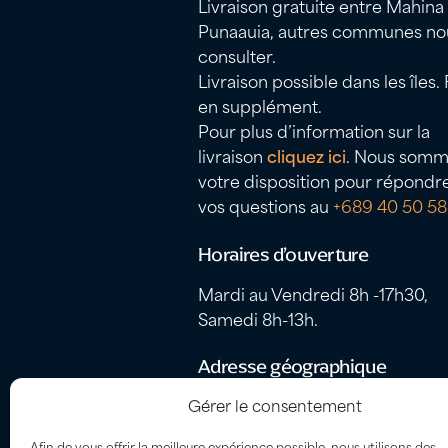
Livraison gratuite entre Mahina
Punaauia, autres communes no
consulter.
Livraison possible dans les îles. 
en supplément.
Pour plus d’information sur la
livraison
cliquez ici
. Nous somm
votre disposition pour répondr
vos questions au
+689 40 50 58
Horaires d’ouverture
Mardi au Vendredi 8h -17h30,
Samedi 8h-13h.
Adresse géographique
Fare Ute – Z.I. Papeava, Port
Gérer le consentement
autonome de Papeete, 98714
Afin de vous offrir la meilleure expérience possible, nous utilisons des