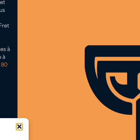
 et
us
Fret
es à
Icon
Icon
e à
label
label
 80
40 50 58 80
NEWSLETTER
Ne manquez plus aucune belle
bouteille. Recevez chaque mois nos
meilleures offres et l’agenda de nos
événements de dégustation.