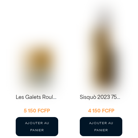
Les Galets Roulés Blanc 2023 – Château de Rey 75cl
Sisquò 2023 75cl – Château de Rey
5 150
FCFP
4 150
FCFP
AJOUTER AU
AJOUTER AU
PANIER
PANIER