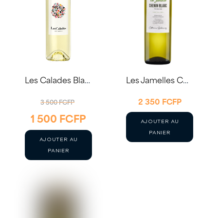
Les Calades Blanc 75cl
Les Jamelles Chenin 2024
LE
2 350
FCFP
3 500
FCFP
1 500
FCFP
PRIX
LE
AJOUTER AU
INITIAL
PRIX
PANIER
AJOUTER AU
ÉTAIT :
ACTUEL
PANIER
3
EST :
500 FCFP.
1
500 FCFP.