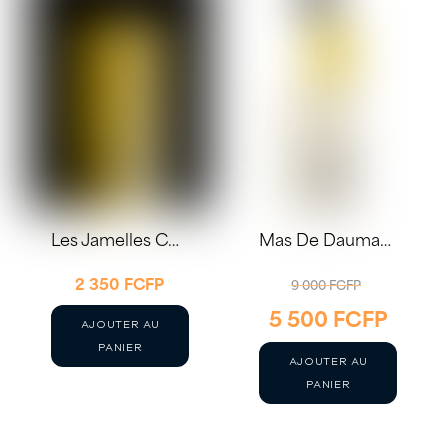
Les Jamelles Chardonnay 2024 75cl
Mas De Daumas Gassac 2022
LE
2 350
FCFP
9 000
FCFP
5 500
FCFP
PRIX
LE
AJOUTER AU
INITIAL
PRIX
PANIER
AJOUTER AU
ÉTAIT :
ACTUE
PANIER
9
EST :
000 FCFP.