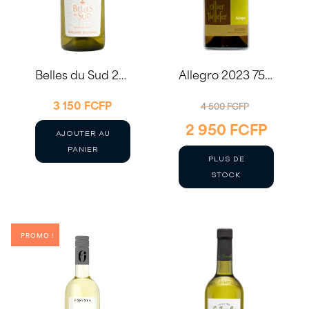
Belles du Sud 2024 75cl – Domaine Auriol
Allegro 2023 75cl – Domaine Ollier Taillefer
LE
3 150
FCFP
4 500
FCFP
2 950
FCFP
PRIX
LE
AJOUTER AU
INITIAL
PRIX
PANIER
PLUS DE
ÉTAIT :
ACTUE
STOCK
4
EST :
500 FCFP.
2
PROMO !
950 FCF