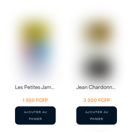
5
500 FCF
Les Petites Jamelles Blanc 2025 75cl
Jean Chardonnay 2023 75cl – Domaine Jean Loron
1 950
FCFP
3 500
FCFP
AJOUTER AU
AJOUTER AU
PANIER
PANIER