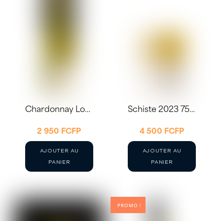
Chardonnay Loron
Schiste 2023 75cl – Château Coupe-Roses
2 950
FCFP
4 500
FCFP
AJOUTER AU
AJOUTER AU
PANIER
PANIER
PROMO !