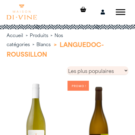
Skip
to
Mon
content
compte
Accueil
>
Produits
>
Nos
>
LANGUEDOC-
catégories
>
Blancs
ROUSSILLON
PROMO !