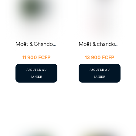
Moët & Chandon – Brut Impérial 75cl
Moët & chandon Ice Impérial 75CL
11 900
FCFP
13 900
FCFP
AJOUTER AU
AJOUTER AU
PANIER
PANIER