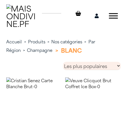
Skip
to
content
Mon
compte
Accueil
>
Produits
>
Nos catégories
>
Par
>
BLANC
Région
>
Champagne