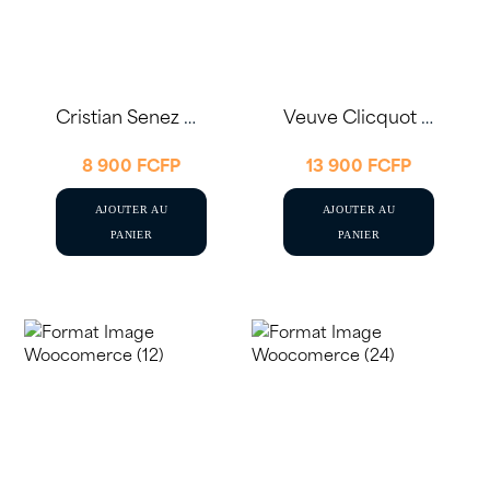
Cristian Senez Carte Blanche Brut 75cl
Veuve Clicquot Brut Coffret Ice Box 75cl
8 900
FCFP
13 900
FCFP
AJOUTER AU
AJOUTER AU
PANIER
PANIER