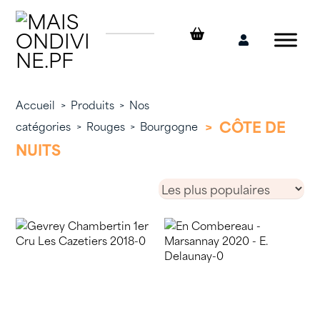
Skip
to
content
Mon
compte
Accueil
>
Produits
>
Nos
>
CÔTE DE
catégories
>
Rouges
>
Bourgogne
NUITS