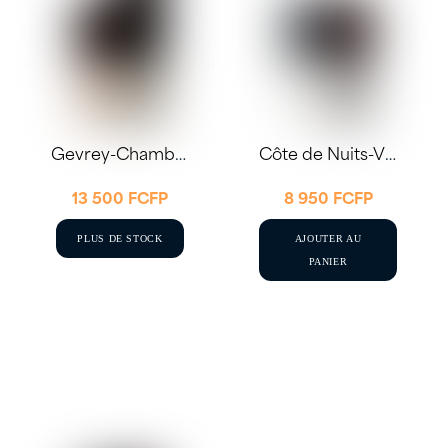
Gevrey-Chambertin 2021 75cl – Joseph Drouhin
Côte de Nuits-Villages ‘Les Combes’ 2022 75cl – E. Delaunay
13 500
FCFP
8 950
FCFP
PLUS DE STOCK
AJOUTER AU
PANIER