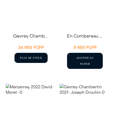
Gevrey Chambertin 1er Cru Les Cazetiers 2018 75cl
En Combereau – Marsannay 2020 75cl – E. Delaunay
34 950
FCFP
9 950
FCFP
PLUS DE STOCK
AJOUTER AU
PANIER