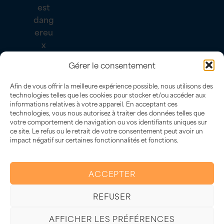
L’abus d’alcool est dangereux
Gérer le consentement
pour la santé, à consommer avec
modération.
Afin de vous offrir la meilleure expérience possible, nous utilisons des
technologies telles que les cookies pour stocker et/ou accéder aux
informations relatives à votre appareil. En acceptant ces
technologies, vous nous autorisez à traiter des données telles que
votre comportement de navigation ou vos identifiants uniques sur
ce site. Le refus ou le retrait de votre consentement peut avoir un
impact négatif sur certaines fonctionnalités et fonctions.
Besoin d'un conseil pour choisir ta bouteille ?
ACCEPTER
Je suis là 🍷
REFUSER
AFFICHER LES PRÉFÉRENCES
Plan du site
–
Politique de confidentialités et cookies
–
Informations