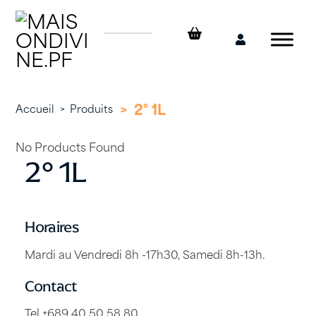
Skip
to
content
Mon
compte
>
2° 1L
Accueil
>
Produits
No Products Found
2° 1L
Horaires
Mardi au Vendredi 8h -17h30, Samedi 8h-13h.
Contact
Tel +689 40 50 58 80