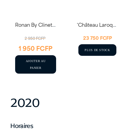
Ronan By Clinet 2020 75cl
‘Château Laroque’ St Emilion Grand Cru Classé 2020 – Magnum 1.5L
LE
23 750
FCFP
2 950
FCFP
1 950
FCFP
PRIX
LE
PLUS DE STOCK
INITIAL
PRIX
AJOUTER AU
ÉTAIT :
ACTUEL
PANIER
2
EST :
950 FCFP.
1
950 FCFP.
2020
Horaires