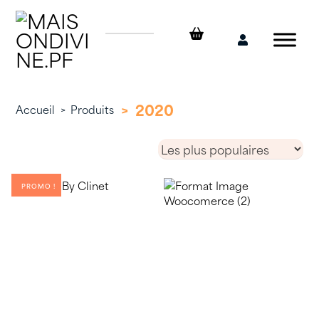
Skip
to
content
Mon
compte
>
2020
Accueil
>
Produits
PROMO !