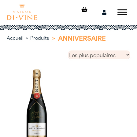
Skip
to
Mon
content
compte
>
ANNIVERSAIRE
Accueil
>
Produits