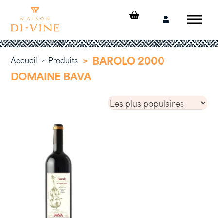
Skip
to
Mon
content
compte
>
BAROLO 2000
Accueil
>
Produits
DOMAINE BAVA