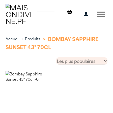
Skip
to
content
Mon
compte
>
BOMBAY SAPPHIRE
Accueil
>
Produits
SUNSET 43° 70CL