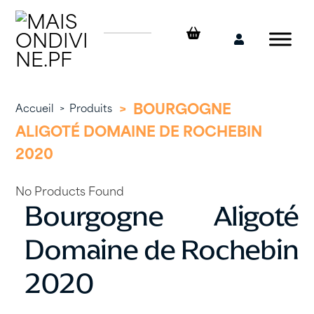
Skip
to
content
Mon
compte
>
BOURGOGNE
Accueil
>
Produits
ALIGOTÉ DOMAINE DE ROCHEBIN
2020
No Products Found
Bourgogne Aligoté
Domaine de Rochebin
2020