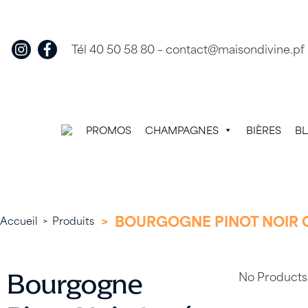
Skip
to
content
Tél 40 50 58 80
–
contact@maisondivine.pf
PROMOS
CHAMPAGNES
BIÈRES
B
>
BOURGOGNE PINOT NOIR C
Accueil
>
Produits
No Products
Bourgogne