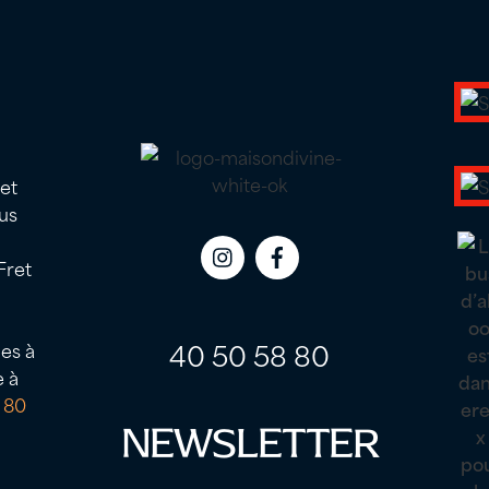
 et
us
Fret
Icon
Icon
label
label
40 50 58 80
es à
e à
 80
NEWSLETTER