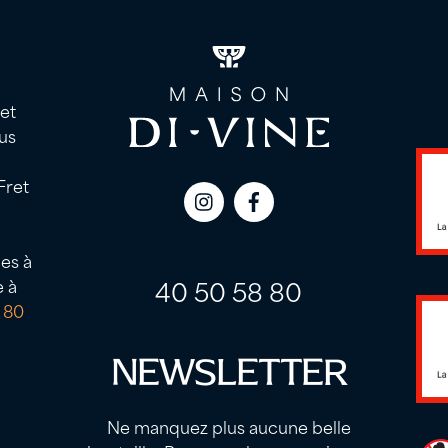
 et
us
Fret
Icon
Icon
label
label
es à
40 50 58 80
e à
 80
NEWSLETTER
Ne manquez plus aucune belle