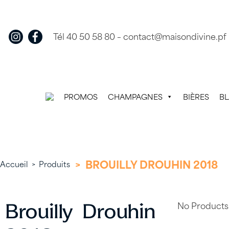
Skip
to
content
Tél 40 50 58 80
–
contact@maisondivine.pf
PROMOS
CHAMPAGNES
BIÈRES
B
>
BROUILLY DROUHIN 2018
Accueil
>
Produits
No Products
Brouilly Drouhin