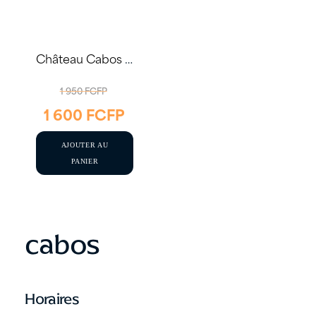
Château Cabos 2023 75cl
LE
1 950
FCFP
1 600
FCFP
PRIX
LE
INITIAL
PRIX
AJOUTER AU
ÉTAIT :
ACTUEL
PANIER
1
EST :
950 FCFP.
1
600 FCFP.
cabos
Horaires