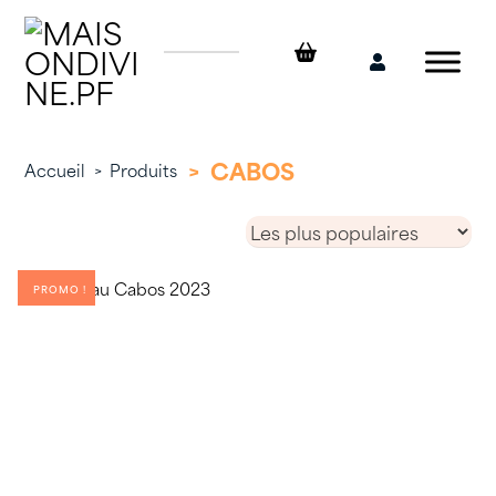
Skip
to
content
Mon
compte
>
CABOS
Accueil
>
Produits
PROMO !