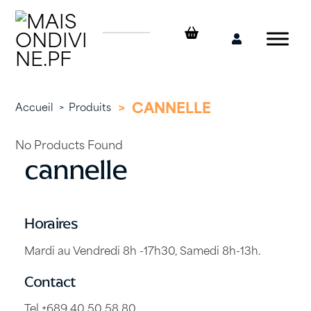
Skip
to
content
Mon
compte
>
CANNELLE
Accueil
>
Produits
No Products Found
cannelle
Horaires
Mardi au Vendredi 8h -17h30, Samedi 8h-13h.
Contact
Tel +689 40 50 58 80