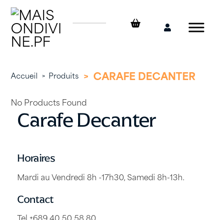
Skip
to
content
Mon
compte
>
CARAFE DECANTER
Accueil
>
Produits
No Products Found
Carafe Decanter
Horaires
Mardi au Vendredi 8h -17h30, Samedi 8h-13h.
Contact
Tel +689 40 50 58 80