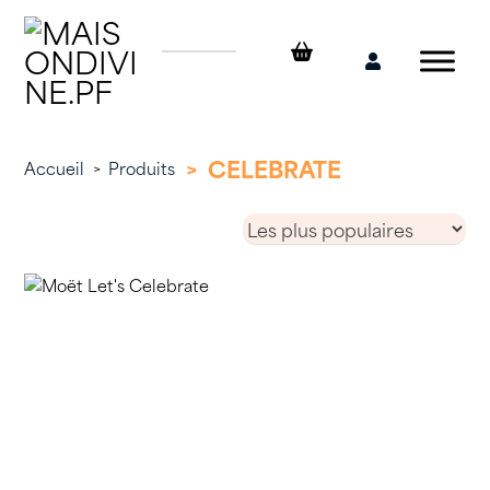
Skip
to
content
Mon
compte
>
CELEBRATE
Accueil
>
Produits