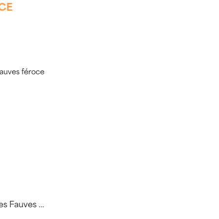
OCE
Lâchez Les Fauves Féroce 2023 75cl – Domaine Auriol