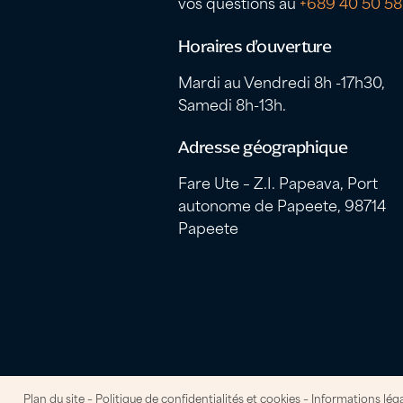
vos questions au
+689 40 50 58
Horaires d’ouverture
Mardi au Vendredi 8h -17h30,
Samedi 8h-13h.
Adresse géographique
Fare Ute – Z.I. Papeava, Port
autonome de Papeete, 98714
Papeete
Plan du site
–
Politique de confidentialités et cookies
–
Informations lég