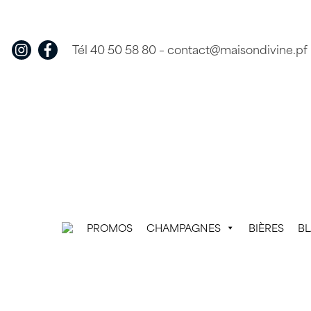
Skip
to
content
Tél 40 50 58 80
–
contact@maisondivine.pf
PROMOS
CHAMPAGNES
BIÈRES
B