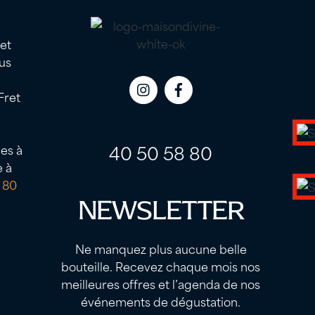
 et
us
Fret
Icon
Icon
label
label
40 50 58 80
es à
e à
 80
NEWSLETTER
Ne manquez plus aucune belle
bouteille. Recevez chaque mois nos
meilleures offres et l’agenda de nos
événements de dégustation.