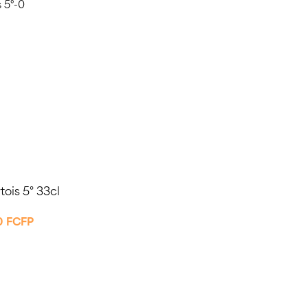
rtois 5° 33cl
0
FCFP