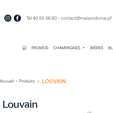
Skip
to
content
Tél 40 50 58 80
–
contact@maisondivine.pf
PROMOS
CHAMPAGNES
BIÈRES
B
>
LOUVAIN
Accueil
>
Produits
Louvain