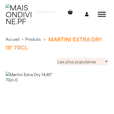
Skip
to
content
Mon
compte
>
MARTINI EXTRA DRY
Accueil
>
Produits
18° 70CL