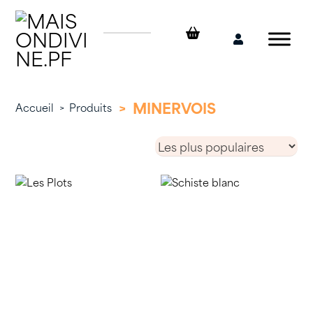
Skip
to
content
Mon
compte
>
MINERVOIS
Accueil
>
Produits