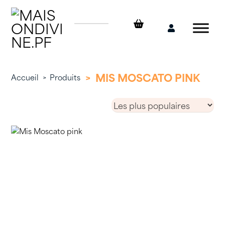
Skip
to
content
Mon
compte
>
MIS MOSCATO PINK
Accueil
>
Produits