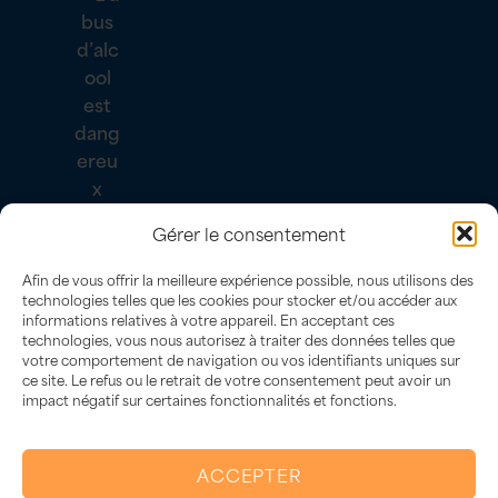
L’abus d’alcool est dangereux
Gérer le consentement
pour la santé, à consommer avec
modération.
Afin de vous offrir la meilleure expérience possible, nous utilisons des
technologies telles que les cookies pour stocker et/ou accéder aux
informations relatives à votre appareil. En acceptant ces
technologies, vous nous autorisez à traiter des données telles que
votre comportement de navigation ou vos identifiants uniques sur
ce site. Le refus ou le retrait de votre consentement peut avoir un
impact négatif sur certaines fonctionnalités et fonctions.
Besoin d'un conseil pour choisir ta bouteille ?
ACCEPTER
Je suis là 🍷