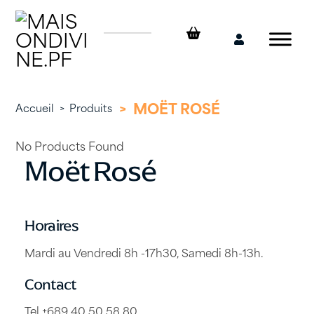
Skip
to
content
Mon
compte
>
MOËT ROSÉ
Accueil
>
Produits
No Products Found
Moët Rosé
Horaires
Mardi au Vendredi 8h -17h30, Samedi 8h-13h.
Contact
Tel +689 40 50 58 80