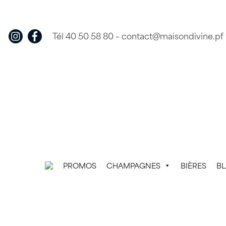
Skip
to
content
Tél 40 50 58 80
–
contact@maisondivine.pf
PROMOS
CHAMPAGNES
BIÈRES
B