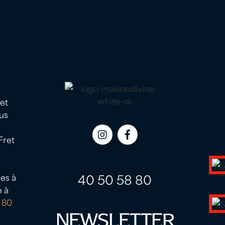
 et
us
Fret
Icon
Icon
label
label
40 50 58 80
es à
e à
 80
NEWSLETTER