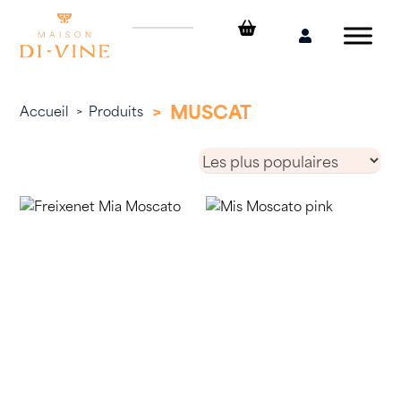
Skip
to
Mon
content
compte
>
MUSCAT
Accueil
>
Produits