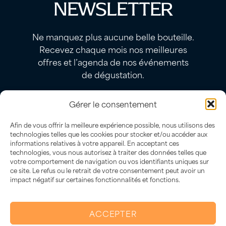
NEWSLETTER
Ne manquez plus aucune belle bouteille.
Recevez chaque mois nos meilleures
offres et l’agenda de nos événements
de dégustation.
Gérer le consentement
JE M’INSCRIS
Afin de vous offrir la meilleure expérience possible, nous utilisons des
technologies telles que les cookies pour stocker et/ou accéder aux
informations relatives à votre appareil. En acceptant ces
technologies, vous nous autorisez à traiter des données telles que
votre comportement de navigation ou vos identifiants uniques sur
ce site. Le refus ou le retrait de votre consentement peut avoir un
impact négatif sur certaines fonctionnalités et fonctions.
L’abus d’alcool est dangereux
Besoin d'un conseil pour choisir ta bouteille ?
pour la santé, à consommer avec
ACCEPTER
Je suis là 🍷
modération.