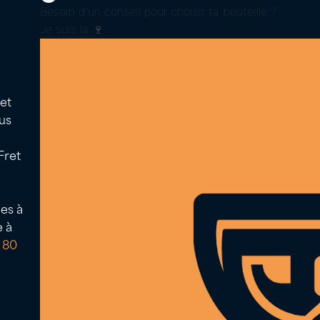
Besoin d'un conseil pour choisir ta bouteille ?
Je suis là 🍷
 et
us
Fret
Icon
Icon
label
label
es à
40 50 58 80
e à
 80
NEWSLETTER