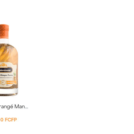
Rhum Arrangé Mangue Passion 30° 70cl – Damoiseau
00
FCFP