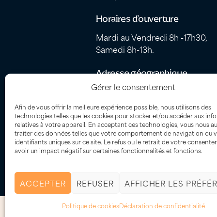
Horaires d’ouverture
Mardi au Vendredi 8h -17h30,
Samedi 8h-13h.
Adresse géographique
Gérer le consentement
Fare Ute – Z.I. Papeava, Port
autonome de Papeete, 98714
Afin de vous offrir la meilleure expérience possible, nous utilisons des
Papeete
technologies telles que les cookies pour stocker et/ou accéder aux inf
relatives à votre appareil. En acceptant ces technologies, vous nous au
traiter des données telles que votre comportement de navigation ou 
identifiants uniques sur ce site. Le refus ou le retrait de votre consent
avoir un impact négatif sur certaines fonctionnalités et fonctions.
ACCEPTER
REFUSER
AFFICHER LES PRÉFÉ
Politique de cookies
Déclaration de confidentialité
Plan du site
–
Politique de confidentialités et cookies
–
Informations lég
reserved.