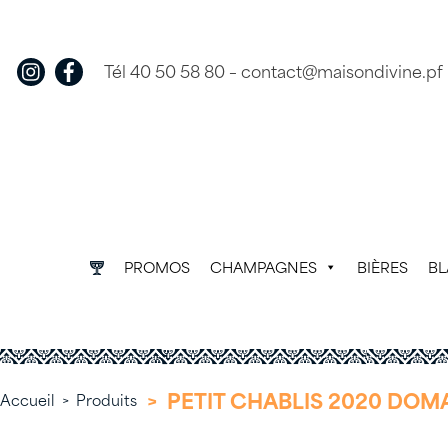
Skip
to
content
Tél 40 50 58 80
–
contact@maisondivine.pf
PROMOS
CHAMPAGNES
BIÈRES
B
>
PETIT CHABLIS 2020 DOM
Accueil
>
Produits