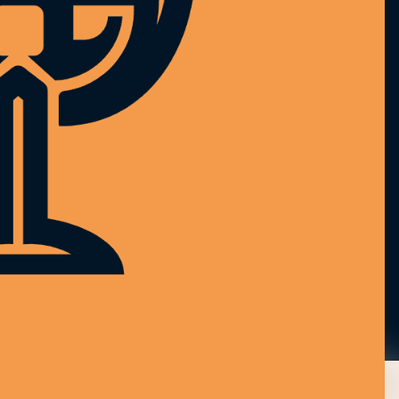
L’abus d’alcool est dangereux
pour la santé, à consommer
avec modération.