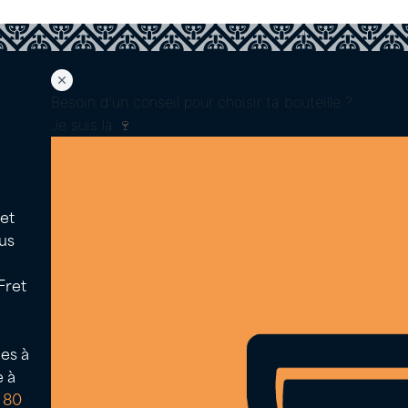
Besoin d'un conseil pour choisir ta bouteille ?
Je suis là 🍷
 et
us
Fret
Icon
Icon
label
label
es à
40 50 58 80
e à
 80