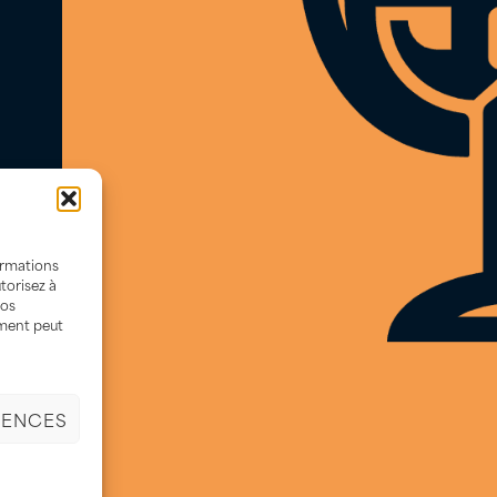
NEWSLETTER
Ne manquez plus aucune belle
bouteille. Recevez chaque mois nos
meilleures offres et l’agenda de nos
événements de dégustation.
ormations
JE M’INSCRIS
torisez à
vos
ement peut
RENCES
ales
–
Conditions generales de ventes
© 2014-2025. All rights