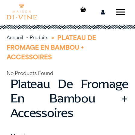
Skip
to
Mon
content
compte
>
PLATEAU DE
Accueil
>
Produits
FROMAGE EN BAMBOU +
ACCESSOIRES
No Products Found
Plateau De Fromage
En Bambou +
Accessoires