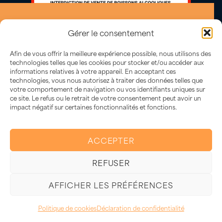
Gérer le consentement
Afin de vous offrir la meilleure expérience possible, nous utilisons des
technologies telles que les cookies pour stocker et/ou accéder aux
informations relatives à votre appareil. En acceptant ces
technologies, vous nous autorisez à traiter des données telles que
votre comportement de navigation ou vos identifiants uniques sur
ce site. Le refus ou le retrait de votre consentement peut avoir un
impact négatif sur certaines fonctionnalités et fonctions.
L’abus d’alcool est dangereux
pour la santé, à consommer avec
ACCEPTER
modération.
REFUSER
AFFICHER LES PRÉFÉRENCES
Plan du site
–
Politique de confidentialités et cookies
–
Informations
légales
–
Conditions generales de ventes
© 2014-2025. All rights
reserved.
Politique de cookies
Déclaration de confidentialité