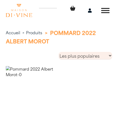
Skip
to
Mon
content
compte
>
POMMARD 2022
Accueil
>
Produits
ALBERT MOROT