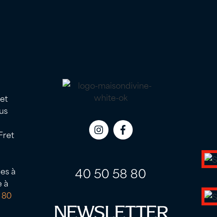
 et
us
Fret
Icon
Icon
label
label
40 50 58 80
es à
e à
 80
NEWSLETTER