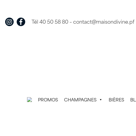
Skip
to
content
Tél 40 50 58 80
–
contact@maisondivine.pf
PROMOS
CHAMPAGNES
BIÈRES
B