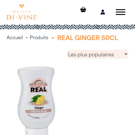
Skip
to
Mon
content
compte
>
REAL GINGER 50CL
Accueil
>
Produits