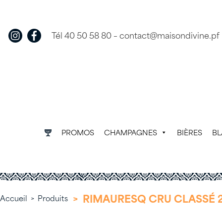
Skip
to
content
Tél 40 50 58 80
–
contact@maisondivine.pf
PROMOS
CHAMPAGNES
BIÈRES
B
>
RIMAURESQ CRU CLASSÉ 
Accueil
>
Produits