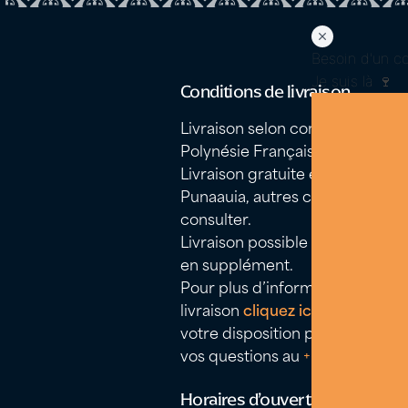
Besoin d'un con
Je suis là 🍷
Conditions de livraison
Livraison selon conditions en
Polynésie Française
Livraison gratuite entre Mahina
Punaauia, autres communes no
consulter.
Livraison possible dans les îles. 
en supplément.
Pour plus d’information sur la
livraison
cliquez ici
. Nous somm
votre disposition pour répondr
vos questions au
+689 40 50 58
Horaires d’ouverture