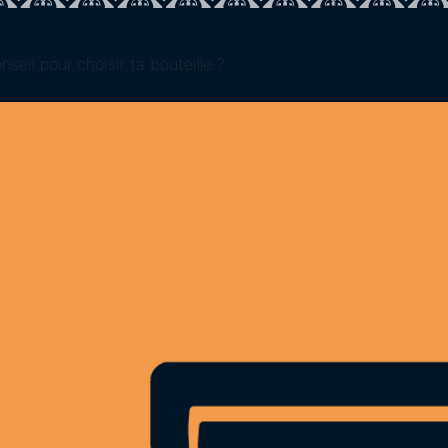
seil pour choisir ta bouteille ?
 et
us
Fret
Icon
Icon
label
label
es à
40 50 58 80
e à
 80