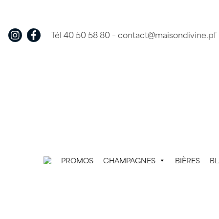
Skip
to
content
Tél 40 50 58 80
–
contact@maisondivine.pf
PROMOS
CHAMPAGNES
BIÈRES
B