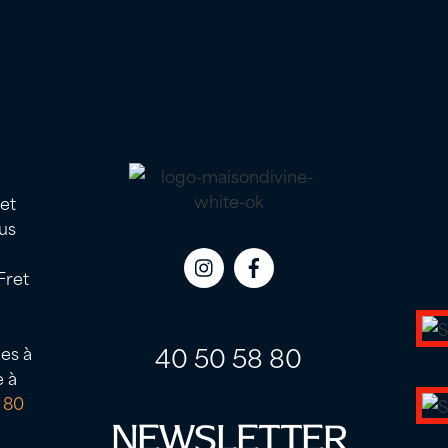
 et
us
Fret
Icon
Icon
label
label
40 50 58 80
es à
e à
 80
NEWSLETTER