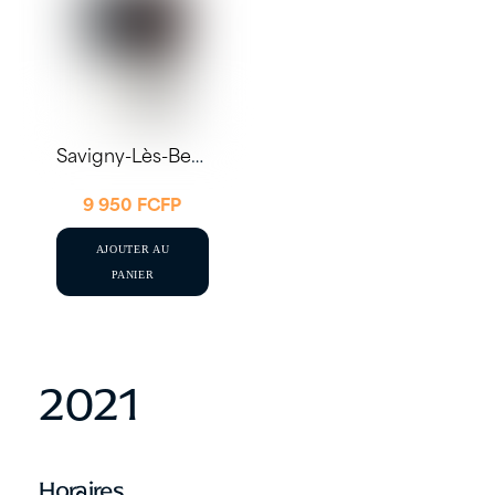
Savigny-Lès-Beaune Le Village ‘Vieilles Vignes’ 2021 E. Delaunay
9 950
FCFP
AJOUTER AU
PANIER
2021
Horaires