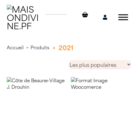
Skip
to
content
Mon
compte
>
2021
Accueil
>
Produits