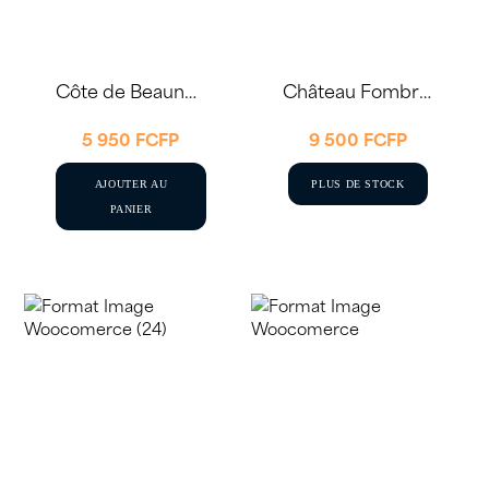
Côte de Beaune-Villages 2021 75cl – Joseph Drouhin
Château Fombrauge 2021 – Saint-Emilion 75cl
5 950
FCFP
9 500
FCFP
AJOUTER AU
PLUS DE STOCK
PANIER