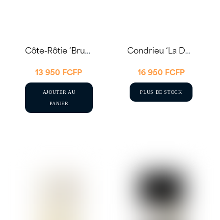
Côte-Rôtie ‘Brune & Blonde’ 2021 75cl – E .GUIGAL
Condrieu ‘La Doriane’ 2021 – Domaine Guigal – 75cl
13 950
FCFP
16 950
FCFP
AJOUTER AU
PLUS DE STOCK
PANIER