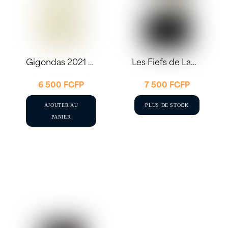
Gigondas 2021 75cl – E. Guigal
Les Fiefs de Lagrange 2021 75cl
6 500
FCFP
7 500
FCFP
AJOUTER AU
PLUS DE STOCK
PANIER