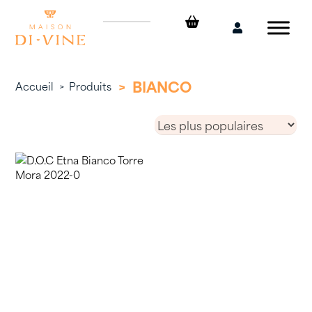
Skip
to
Mon
content
compte
>
BIANCO
Accueil
>
Produits