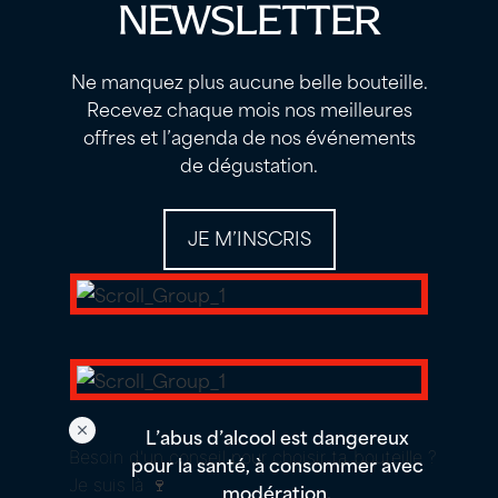
NEWSLETTER
Ne manquez plus aucune belle bouteille.
Recevez chaque mois nos meilleures
offres et l’agenda de nos événements
de dégustation.
JE M’INSCRIS
L’abus d’alcool est dangereux
Besoin d'un conseil pour choisir ta bouteille ?
pour la santé, à consommer avec
Je suis là 🍷
modération.