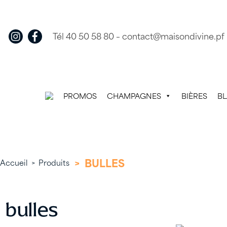
Skip
to
content
Tél 40 50 58 80
–
contact@maisondivine.pf
PROMOS
CHAMPAGNES
BIÈRES
B
>
BULLES
Accueil
>
Produits
bulles