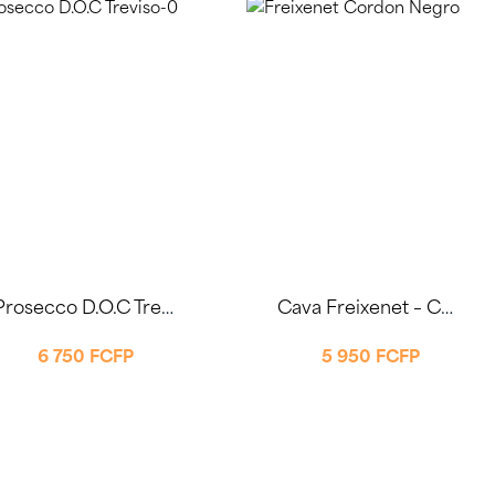
Prosecco D.O.C Treviso 75cl
Cava Freixenet – Cordon Negro Brut 75cl – Edition Limitée
6 750
FCFP
5 950
FCFP