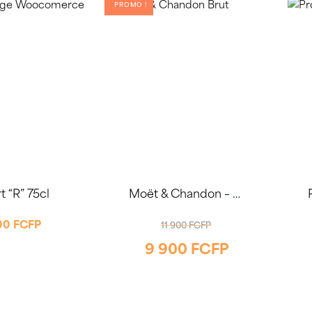
PROMO !
t “R” 75cl
Moët & Chandon – Brut Impérial 75cl
LE
500
FCFP
11 900
FCFP
9 900
FCFP
PRIX
LE
INITIAL
PRIX
ÉTAIT :
ACTUEL