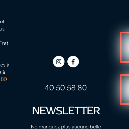
 et
us
Fret
es à
Icon
Icon
e à
label
label
 80
40 50 58 80
NEWSLETTER
Ne manquez plus aucune belle