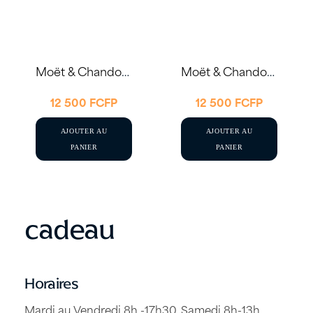
Moët & Chandon Brut Impérial 75cl – Let’s Celebrate
Moët & Chandon Brut Impérial 75cl – Happy Birthday
12 500
FCFP
12 500
FCFP
AJOUTER AU
AJOUTER AU
PANIER
PANIER
cadeau
Horaires
Mardi au Vendredi 8h -17h30, Samedi 8h-13h.