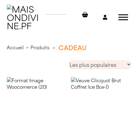
Skip
to
content
Mon
compte
>
CADEAU
Accueil
>
Produits