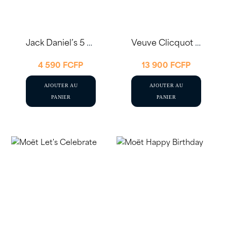
Jack Daniel’s 5 X 50ml
Veuve Clicquot Brut Coffret Ice Box 75cl
4 590
FCFP
13 900
FCFP
AJOUTER AU
AJOUTER AU
PANIER
PANIER