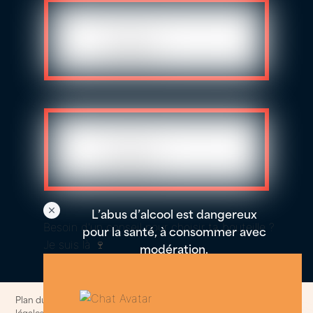
L’abus d’alcool est dangereux
Besoin d'un conseil pour choisir ta bouteille ?
pour la santé, à consommer avec
Je suis là 🍷
modération.
Plan du site
–
Politique de confidentialités et cookies
–
Informations
légales
–
Conditions generales de ventes
© 2014-2025. All rights