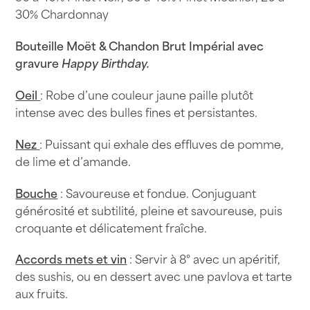
Chandon
30% Chardonnay
Brut
Bouteille Moët & Chandon Brut Impérial avec
Impérial
gravure
Happy Birthday.
75cl
-
Oeil
: Robe d’une couleur jaune paille plutôt
Happy
intense avec des bulles fines et persistantes.
Birthday
Nez
: Puissant qui exhale des effluves de pomme,
de lime et d’amande.
Bouche
: Savoureuse et fondue. Conjuguant
générosité et subtilité, pleine et savoureuse, puis
croquante et délicatement fraîche.
Accords mets et vin
: Servir à 8° avec un apéritif,
des sushis, ou en dessert avec une pavlova et tarte
aux fruits.