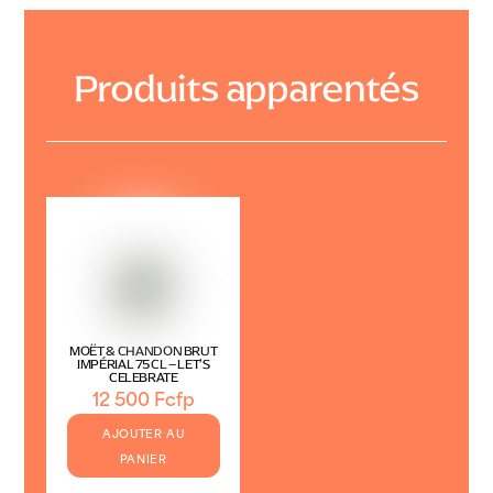
Produits apparentés
MOËT & CHANDON BRUT
IMPÉRIAL 75CL – LET’S
CELEBRATE
12 500
Fcfp
AJOUTER AU
PANIER