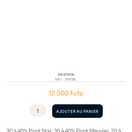
EN STOCK
SKU
:
351138
12 500
Fcfp
quantité
AJOUTER AU PANIER
de
Moët
&
30 à 40% Pinot Noir, 30 à 40% Pinot Meunier, 20 à