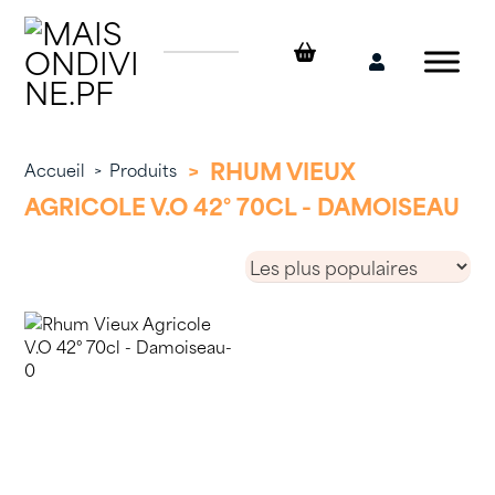
Skip
to
content
Mon
compte
>
RHUM VIEUX
Accueil
>
Produits
AGRICOLE V.O 42° 70CL - DAMOISEAU