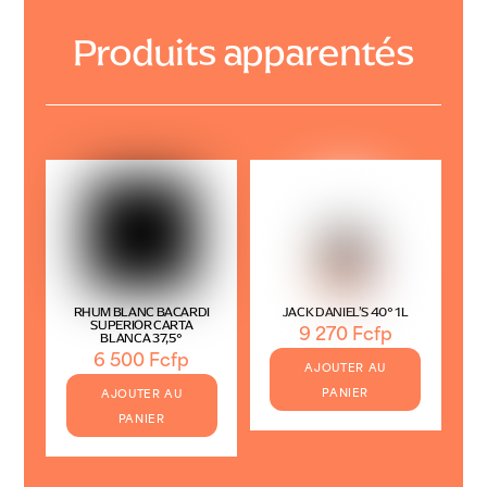
Produits apparentés
RHUM BLANC BACARDI
JACK DANIEL’S 40° 1L
SUPERIOR CARTA
9 270
Fcfp
BLANCA 37,5°
6 500
Fcfp
AJOUTER AU
PANIER
AJOUTER AU
PANIER