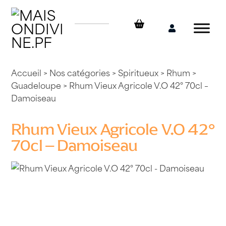
Skip
to
content
Mon
compte
Accueil
>
Nos catégories
>
Spiritueux
>
Rhum
>
Guadeloupe
> Rhum Vieux Agricole V.O 42° 70cl –
Damoiseau
Rhum Vieux Agricole V.O 42°
70cl – Damoiseau