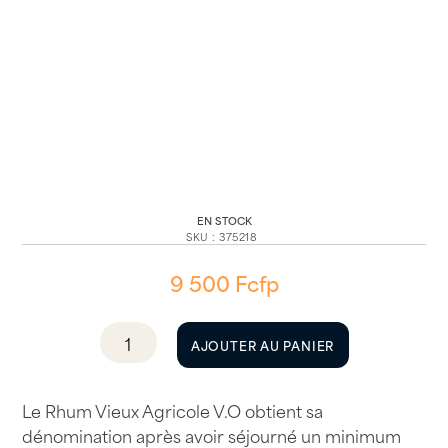
EN STOCK
SKU
:
375218
9 500
Fcfp
quantité
AJOUTER AU PANIER
de
Rhum
Vieux
Le Rhum Vieux Agricole V.O obtient sa
Agricole
dénomination après avoir séjourné un minimum