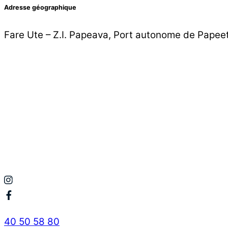
Adresse géographique
Fare Ute – Z.I. Papeava, Port autonome de Papee
Icon
label
Icon
label
40 50 58 80