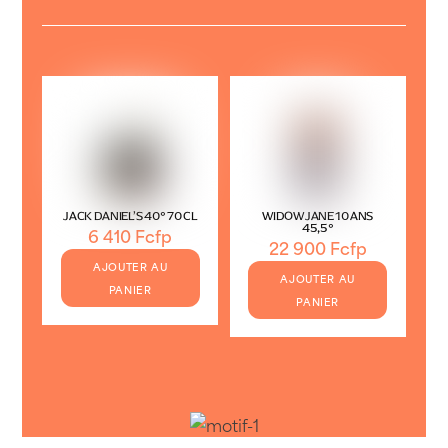
JACK DANIEL’S 40° 70 CL
WIDOW JANE 10 ANS
45,5°
6 410
Fcfp
22 900
Fcfp
AJOUTER AU
AJOUTER AU
PANIER
PANIER