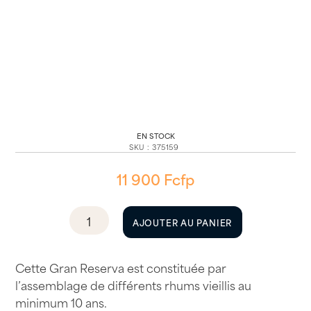
EN STOCK
SKU
:
375159
11 900
Fcfp
quantité
AJOUTER AU PANIER
de
Bacardi
Gran
Cette Gran Reserva est constituée par
reserva
l’assemblage de différents rhums vieillis au
10
minimum 10 ans.