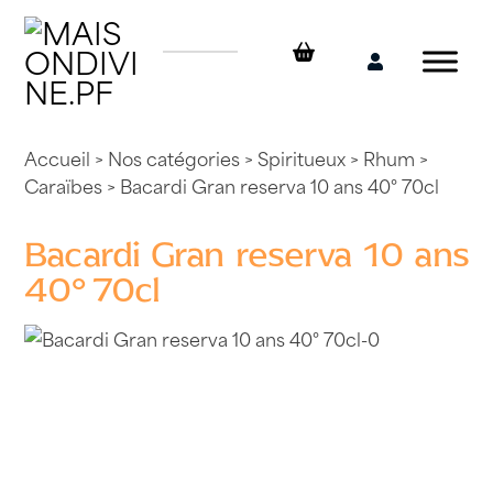
Skip
to
content
Mon
compte
Accueil
>
Nos catégories
>
Spiritueux
>
Rhum
>
Caraïbes
> Bacardi Gran reserva 10 ans 40° 70cl
Bacardi Gran reserva 10 ans
40° 70cl