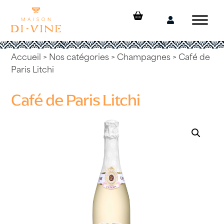
Skip
to
Mon
content
compte
Accueil
>
Nos catégories
>
Champagnes
> Café de
Paris Litchi
Café de Paris Litchi