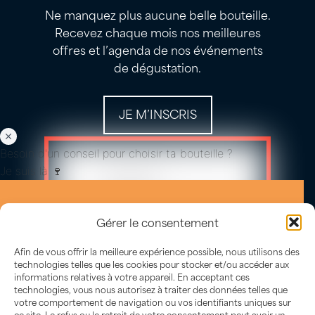
Ne manquez plus aucune belle bouteille.
Recevez chaque mois nos meilleures
offres et l’agenda de nos événements
de dégustation.
JE M’INSCRIS
Besoin d'un conseil pour choisir ta bouteille ?
Je suis là 🍷
Gérer le consentement
Afin de vous offrir la meilleure expérience possible, nous utilisons des
technologies telles que les cookies pour stocker et/ou accéder aux
informations relatives à votre appareil. En acceptant ces
technologies, vous nous autorisez à traiter des données telles que
votre comportement de navigation ou vos identifiants uniques sur
ce site. Le refus ou le retrait de votre consentement peut avoir un