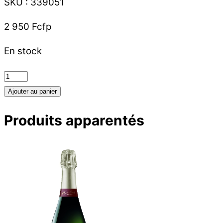
SKU
:
339051
2 950
Fcfp
En stock
quantité
de
Ajouter au panier
Chardonnay
Produits apparentés
Loron