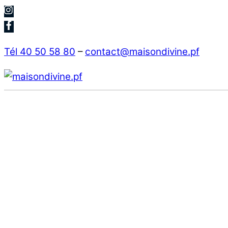
Skip
to
content
Tél 40 50 58 80
–
contact@maisondivine.pf