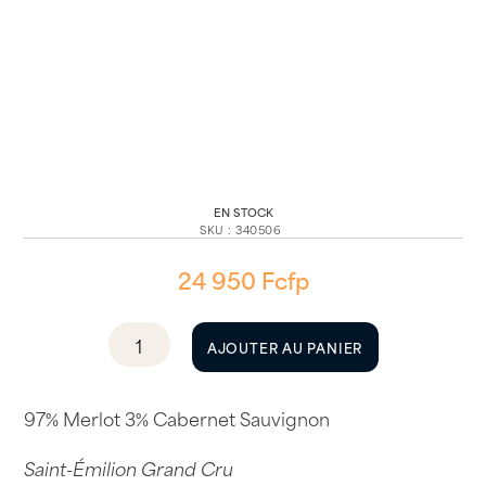
EN STOCK
SKU
:
340506
24 950
Fcfp
quantité
AJOUTER AU PANIER
de
Château
Croix
97% Merlot 3% Cabernet Sauvignon
De
Saint-Émilion Grand Cru
Labrie