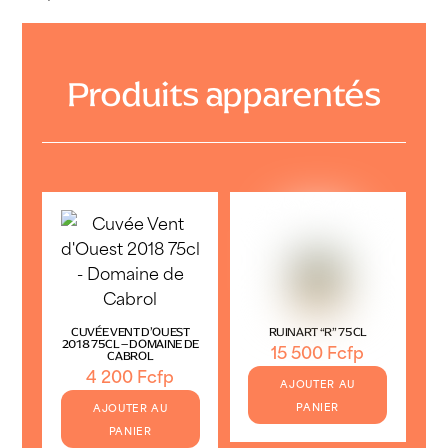
Produits apparentés
CUVÉE VENT D’OUEST
RUINART “R” 75CL
2018 75CL – DOMAINE DE
15 500
Fcfp
CABROL
4 200
Fcfp
AJOUTER AU
PANIER
AJOUTER AU
PANIER