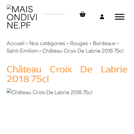
Skip
to
content
Mon
compte
Accueil
>
Nos catégories
>
Rouges
>
Bordeaux
>
Saint-Emilion
> Château Croix De Labrie 2018 75cl
Château Croix De Labrie
2018 75cl