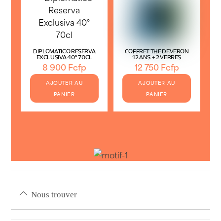
DIPLOMATICO RESERVA
COFFRET THE DEVERON
EXCLUSIVA 40° 70CL
12 ANS + 2 VERRES
8 900
Fcfp
12 750
Fcfp
AJOUTER AU
AJOUTER AU
PANIER
PANIER
Nous trouver