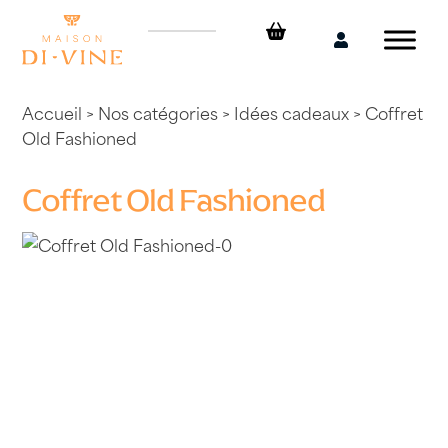
Skip
to
Mon
content
compte
Accueil
>
Nos catégories
>
Idées cadeaux
> Coffret
Old Fashioned
Coffret Old Fashioned