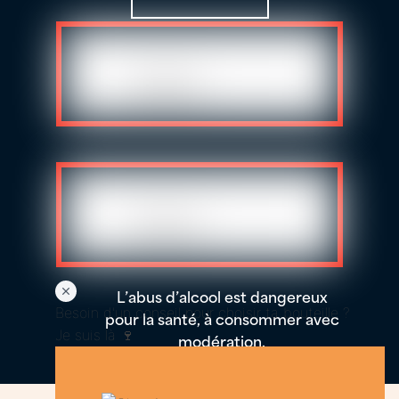
L’abus d’alcool est dangereux
Besoin d'un conseil pour choisir ta bouteille ?
pour la santé, à consommer avec
Je suis là 🍷
modération.