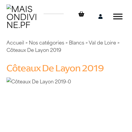
Skip
to
content
Mon
compte
Accueil
>
Nos catégories
>
Blancs
>
Val de Loire
>
Côteaux De Layon 2019
Côteaux De Layon 2019