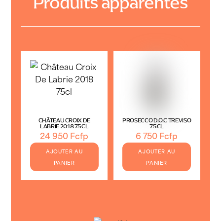
Produits apparentés
CHÂTEAU CROIX DE
PROSECCO D.O.C TREVISO
LABRIE 2018 75CL
75CL
24 950
Fcfp
6 750
Fcfp
AJOUTER AU
AJOUTER AU
PANIER
PANIER