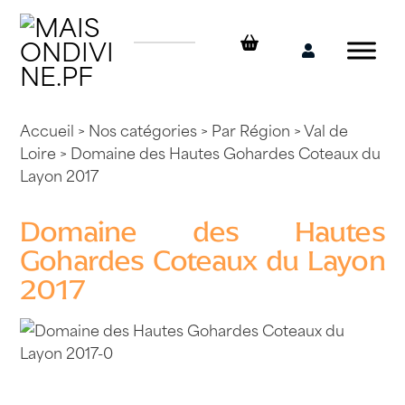
Skip
to
content
Mon
compte
Accueil
>
Nos catégories
>
Par Région
>
Val de
Loire
> Domaine des Hautes Gohardes Coteaux du
Layon 2017
Domaine des Hautes
Gohardes Coteaux du Layon
2017