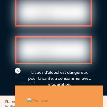
L’abus d’alcool est dangereux
Besoin d'un conseil pour choisir ta bouteille ?
pour la santé, à consommer avec
Je suis là 🍷
modération.
Plan du site
–
Politique de confidentialités et cookies
–
Informations
légales
–
Conditions generales de ventes
© 2014-2025. All rights