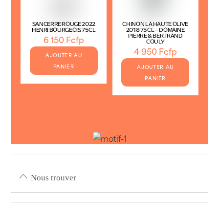
SANCERRE ROUGE 2022
CHINON LA HAUTE OLIVE
HENRI BOURGEOIS 75CL
2018 75CL – DOMAINE
PIERRE & BERTRAND
6 150
Fcfp
COULY
4 950
Fcfp
AJOUTER AU
PANIER
AJOUTER AU
PANIER
Nous trouver