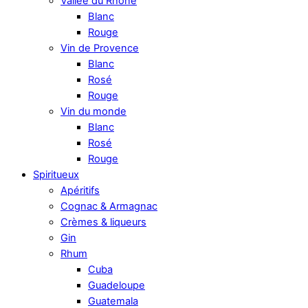
Vallée du Rhône
Blanc
Rouge
Vin de Provence
Blanc
Rosé
Rouge
Vin du monde
Blanc
Rosé
Rouge
Spiritueux
Apéritifs
Cognac & Armagnac
Crèmes & liqueurs
Gin
Rhum
Cuba
Guadeloupe
Guatemala