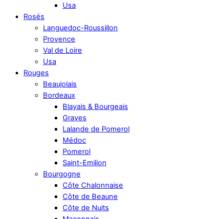
Usa
Rosés
Languedoc-Roussillon
Provence
Val de Loire
Usa
Rouges
Beaujolais
Bordeaux
Blayais & Bourgeais
Graves
Lalande de Pomerol
Médoc
Pomerol
Saint-Emilion
Bourgogne
Côte Chalonnaise
Côte de Beaune
Côte de Nuits
Maconnais