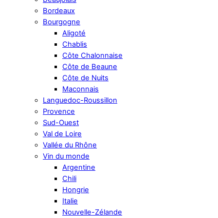
Bordeaux
Bourgogne
Aligoté
Chablis
Côte Chalonnaise
Côte de Beaune
Côte de Nuits
Maconnais
Languedoc-Roussillon
Provence
Sud-Ouest
Val de Loire
Vallée du Rhône
Vin du monde
Argentine
Chili
Hongrie
Italie
Nouvelle-Zélande