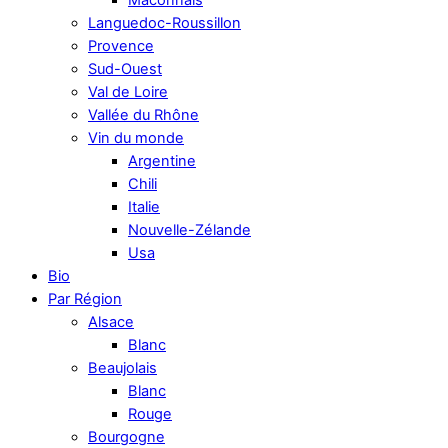
Languedoc-Roussillon
Provence
Sud-Ouest
Val de Loire
Vallée du Rhône
Vin du monde
Argentine
Chili
Italie
Nouvelle-Zélande
Usa
Bio
Par Région
Alsace
Blanc
Beaujolais
Blanc
Rouge
Bourgogne